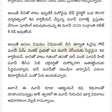
కార్తికేయన్ నటనకు అందరి నుండి మంచి ప్రసంశలు లభిస్తున్నాయి.
అయితే దీనితో పాటు ఇప్పటికే మరోవైపు లేడీ డైరెక్టర్ సుధ కొంగర
దర్శకత్వంలో శివ కార్తికేయన్ చేస్తున్న మూవీ పరాశక్తి. ప్రస్తుతం
వేగంగా షూటింగ్ జరుపుకుంటున్న ఈ మూవీ 2026 సంక్రాంతి రిలీజ్
కి రెడీ అవుతోంది.
అయితే అసలు విషయం ఏమిటంటే, దీని తర్వాత ఓవైపు గోట్
మూవీ ఫేమ్ వెంకట్ ప్రభుతో ఒక మూవీ చేసేందుకు సిద్దమైన శివ
కార్తికేయన్, దానితో పాటు గతంలో తనతో డాన్ వంటి సూపర్ హిట్
మూవీ తీసిన సిబి చక్రవర్తితో మరొక్కసారి జతకట్టేందుకు
సిద్ధమయ్యారు. డాన్ మూవీతో నటుడిగా బాక్సాఫీస్ పరంగా
శివకార్తికేయన్ ఎంతో పేరు అందుకున్నారు.
అలానే ఈ మూవీ కూడా ఆకట్టుకునే కథ, కథనాలతో
రూపొందనున్నట్లు టాక్. త్వరలో ఈ మూవీ గురించిన పూర్తి వివరాలు
అధికారికంగా వెల్లడి కానున్నాయి.