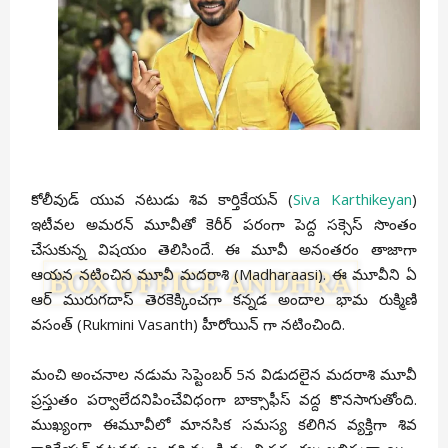
కోలీవుడ్ యువ నటుడు శివ కార్తికేయన్ (
Siva Karthikeyan
)
ఇటీవల అమరన్ మూవీతో కెరీర్ పరంగా పెద్ద సక్సెస్ సొంతం
చేసుకున్న విషయం తెలిసిందే. ఈ మూవీ అనంతరం తాజాగా
ఆయన నటించిన మూవీ మదరాశి (Madharaasi). ఈ మూవీని ఏ
ఆర్ మురుగదాస్ తెరకెక్కించగా కన్నడ అందాల భామ రుక్మిణి
వసంత్ (Rukmini Vasanth) హీరోయిన్ గా నటించింది.
మంచి అంచనాల నడుమ సెప్టెంబర్ 5న విడుదలైన మదరాశి మూవీ
ప్రస్తుతం పర్వాలేదనిపించేవిధంగా బాక్సాఫీస్ వద్ద కొనసాగుతోంది.
ముఖ్యంగా ఈమూవీలో మానసిక సమస్య కలిగిన వ్యక్తిగా శివ